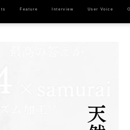
cts
Feature
Interview
User Voice