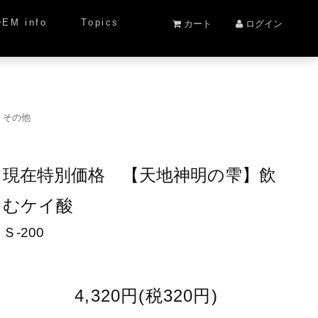
OEM info
Topics
カート
ログイン
その他
現在特別価格 【天地神明の雫】飲
むケイ酸
Ｓ-200
4,320円(税320円)