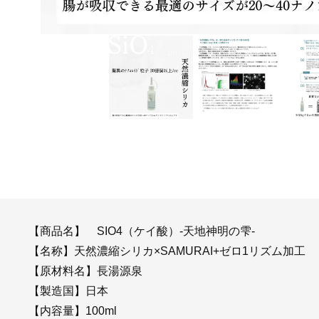
【商品名】 SIO4（ケイ酸）-天地神明の雫-
【名称】天然濃縮シリカ×SAMURAI+ゼロ1リズム加工
【原材料名】長湯源泉
【製造国】日本
【内容量】100ml